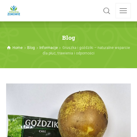
Blog
Home
Blog
Informacje
Gruszka i goździki – naturalne wsparcie
dla płuc, trawienia i odporności