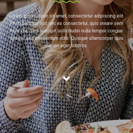
Lorem ipsum dolor sit amet, consectetur adipiscing elit.
Proin porttitor nisl nec ex consectetur, quis ornare sem
molestie. Sed suscipit sollicitudin nulla tempor congue.
Integer sed elementum odio. Quisque ullamcorper quis
sapien eget lobortis.