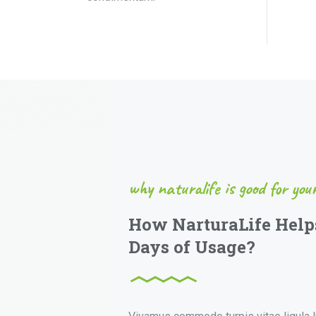
why naturalife is good for you
How NarturaLife Helps
Days of Usage?