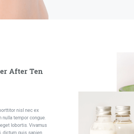
er After Ten
orttitor nisl nec ex
in nulla tempor congue.
eget lobortis. Vivamus
i, dictum quis sapien