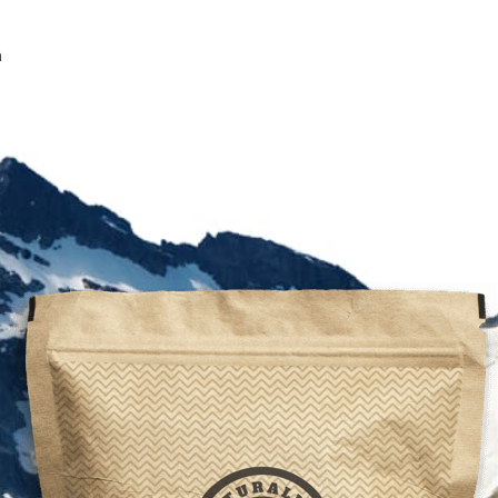
lep
Inne
Wydarzenia
a