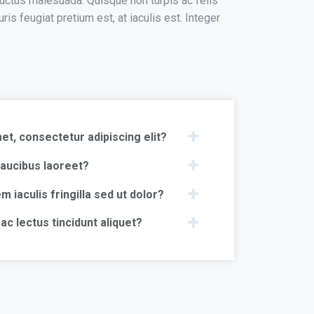
uctus malesuada. Quisque non turpis ac felis
 feugiat pretium est, at iaculis est. Integer
et, consectetur adipiscing elit?
aucibus laoreet?
iaculis fringilla sed ut dolor?
c lectus tincidunt aliquet?