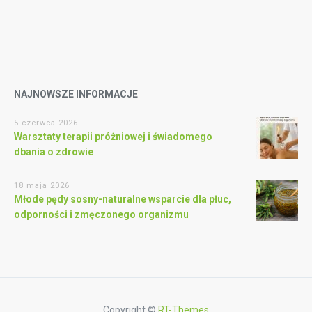
NAJNOWSZE INFORMACJE
5 czerwca 2026
Warsztaty terapii próżniowej i świadomego
dbania o zdrowie
18 maja 2026
Młode pędy sosny-naturalne wsparcie dla płuc,
odporności i zmęczonego organizmu
Copyright ©
RT-Themes