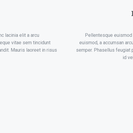
lacinia elit a arcu
Pellentesque euismod mi
eque vitae sem tincidunt
euismod, a accumsan arcu 
ndit. Mauris laoreet in risus
semper. Phasellus feugiat p
id ve