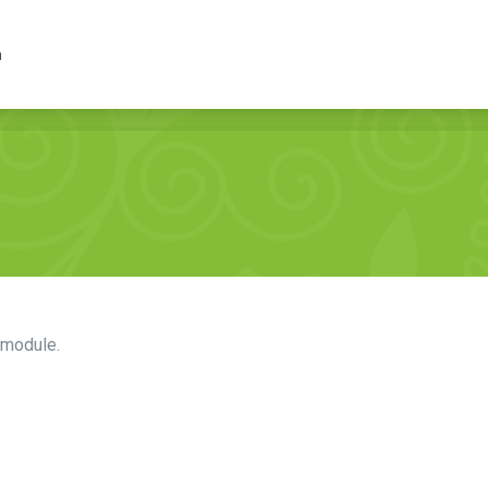
lep
Inne
Wydarzenia
a
 module.