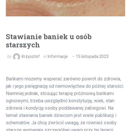
Stawianie baniek u osób
starszych
by
Krzysztof
in
Informacje
15 listopada 2023
Bańkami możemy wspierać zarówno powrót do zdrowia,
jak i jego pielęgnację od niemowlęctwa do późnej starości.
Niemniej jednak, stosując terapię próżniową bańkami
ogniowymi, trzeba uwzględnić konstytucję, wiek, stan
zdrowia i kondycję osoby poddawanej zabiegowi. Na
temat stawiania baniek dzieciom jest wiele publikacji i
schematów. Ja chcę zwrócić uwagę, że również osoby
starsze wymagają szczególnej uwagi przy tej terapii.