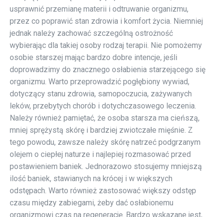
usprawnić przemianę materii i odtruwanie organizmu,
przez co poprawić stan zdrowia i komfort życia. Niemniej
jednak należy zachować szczególną ostrożność
wybierając dla takiej osoby rodzaj terapii. Nie pomożemy
osobie starszej mając bardzo dobre intencje, jeśli
doprowadzimy do znacznego osłabienia starzejącego się
organizmu. Warto przeprowadzić pogłębiony wywiad,
dotyczący stanu zdrowia, samopoczucia, zażywanych
leków, przebytych chorób i dotychczasowego leczenia.
Należy również pamiętać, że osoba starsza ma cieńszą,
mniej sprężystą skórę i bardziej zwiotczałe mięśnie. Z
tego powodu, zawsze należy skórę natrzeć podgrzanym
olejem o ciepłej naturze i najlepiej rozmasować przed
postawieniem baniek. Jednorazowo stosujemy mniejszą
ilość baniek, stawianych na krócej i w większych
odstępach. Warto również zastosować większy odstęp
czasu między zabiegami, żeby dać osłabionemu
organizmowi czas na regenerację. Bardzo wskazane jest,